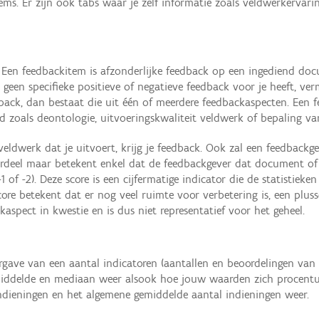
ems. Er zijn ook tabs waar je zelf informatie zoals veldwerkervari
. Een feedbackitem is afzonderlijke feedback op een ingediend do
geen specifieke positieve of negatieve feedback voor je heeft, ve
dback, dan bestaat die uit één of meerdere feedbackaspecten. Een f
d zoals deontologie, uitvoeringskwaliteit veldwerk of bepaling va
veldwerk dat je uitvoert, krijg je feedback. Ook zal een feedbackg
ordeel maar betekent enkel dat de feedbackgever dat document of 
1 of -2). Deze score is een cijfermatige indicator die de statistiek
re betekent dat er nog veel ruimte voor verbetering is, een pluss
aspect in kwestie en is dus niet representatief voor het geheel.
rgave van een aantal indicatoren (aantallen en beoordelingen van a
iddelde en mediaan weer alsook hoe jouw waarden zich procentuee
indieningen en het algemene gemiddelde aantal indieningen weer.