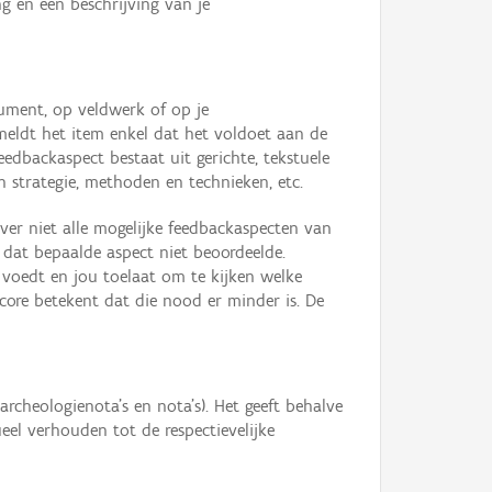
ng en een beschrijving van je
cument, op veldwerk of op je
rmeldt het item enkel dat het voldoet aan de
eedbackaspect bestaat uit gerichte, tekstuele
n strategie, methoden en technieken, etc.
ever niet alle mogelijke feedbackaspecten van
dat bepaalde aspect niet beoordeelde.
en voedt en jou toelaat om te kijken welke
core betekent dat die nood er minder is. De
rcheologienota's en nota's). Het geeft behalve
l verhouden tot de respectievelijke