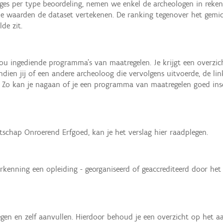
es per type beoordeling, nemen we enkel de archeologen in rekeni
ele waarden de dataset vertekenen. De ranking tegenover het gemi
de zit.
jou ingediende programma’s van maatregelen. Je krijgt een overzic
dien jij of een andere archeoloog die vervolgens uitvoerde, de li
. Zo kan je nagaan of je een programma van maatregelen goed in
tschap Onroerend Erfgoed, kan je het verslag hier raadplegen.
erkenning een opleiding - georganiseerd of geaccrediteerd door he
egen en zelf aanvullen. Hierdoor behoud je een overzicht op het a